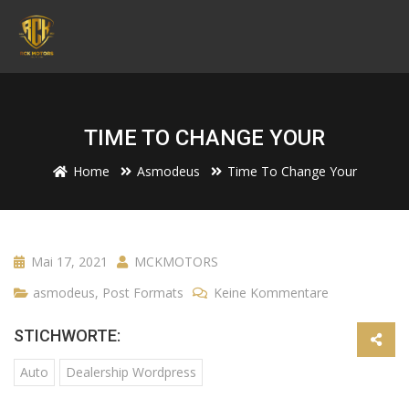
TIME TO CHANGE YOUR
Home
Asmodeus
Time To Change Your
Mai 17, 2021
MCKMOTORS
asmodeus
,
Post Formats
Keine Kommentare
STICHWORTE:
Auto
Dealership Wordpress